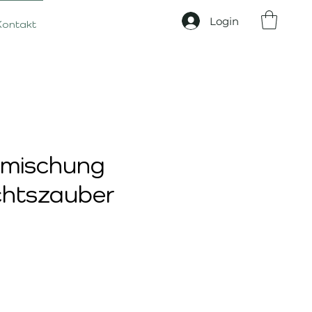
Login
Kontakt
mischung
htszauber