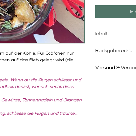
In
Inhalt
Tannennadeln, Oran
Rückgaberecht
Kardamon u. a.
 auf der Kohle. Für Stöfchen nur 
chen auf das Sieb gelegt wird (die 
Sollte einmal etwa
Versand & Verpa
Ordnung sein, kann
zurück geben. Ich b
Der Versand ist nur
Seele. Wenn du die Augen schliesst und 
Rückmeldung.
Schweiz möglich.
ndheit denkst, wonach riecht diese 
Die Kosten betrag
protofrei
 Gewürze, Tannennadeln und Orangen 
Gerne kannst du d
abholen.
g, schliesse die Augen und träume....