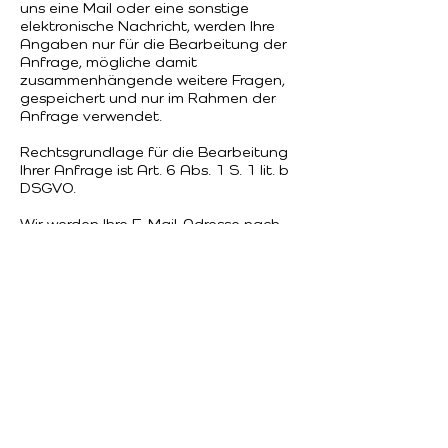
uns eine Mail oder eine sonstige
elektronische Nachricht, werden Ihre
Angaben nur für die Bearbeitung der
Anfrage, mögliche damit
zusammenhängende weitere Fragen,
gespeichert und nur im Rahmen der
Anfrage verwendet.
Rechtsgrundlage für die Bearbeitung
Ihrer Anfrage ist Art. 6 Abs. 1 S. 1 lit. b
DSGVO.
Wir werden Ihre E-Mail-Adresse nach
Erledigung Ihrer Anfrage löschen.
4. Dateidownloads
Wir verlangen von Ihnen keine
persönlichen Angaben, damit Sie
Dateien von unserer Internetseite
herunterladen können.
IV. Datensicherheit
Wir verwenden innerhalb des
Webseite-Besuchs die verbreitete SSL-
bzw. TLS-Verschlüsselung in