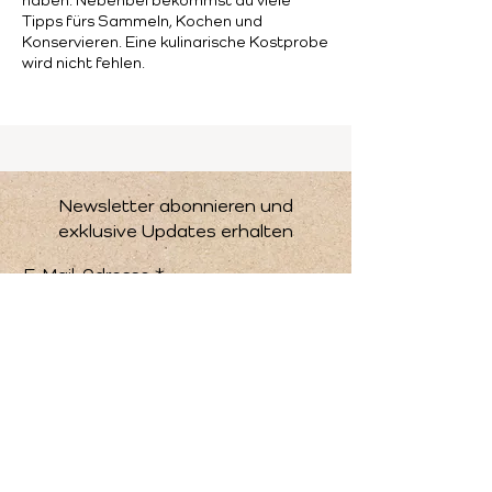
Tipps fürs Sammeln, Kochen und
Konservieren. Eine kulinarische Kostprobe
wird nicht fehlen.
Deine Kinder sind herzlich eingeladen,
dabei zu sein.
Findet bei jeder Witterung statt.
Preis:
20.00 CHF pro erwachsene Person
Newsletter abonnieren und
exklusive Updates erhalten
Anmeldeschluss: 11. September 2022
E-Mail-Adresse
Newsletter abonnieren