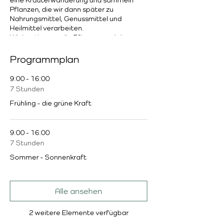
Pflanzen, die wir dann später zu
Nahrungsmittel, Genussmittel und
Heilmittel verarbeiten.
Wir bestimmen die Pflanzen und du
erfährst wissenswertes über Heilwirkung,
Verarbeitung und Konservierung. Wir
Programmplan
sprechen über die keltischen
Jahreskreisfeste und wie sie in
9:00 - 16:00
Zusammenhang mit den Pflanzen stehen.
7 Stunden
Auch Geschichten, Sagen und Mythen
werden immer mal wieder einfliesssen.
Frühling - die grüne Kraft
Über Mittag machen wir eine Pause von
ca. 1 Stunde und geniessen ein einfaches
vegetarisches Mittagessen. Es soll auch
9:00 - 16:00
Zeit bleiben zum Plaudern, in meiner
7 Stunden
Bibliothek zu stöbern oder ein Nickerchen
Sommer - Sonnenkraft
zu machen.
Preis
690.00 CHF inkl. Unterlagen, Verpflegung,
Alle ansehen
Arbeitsmaterial.
2 weitere Elemente verfügbar
Anmeldeschluss: 10.3.2024