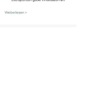
Weiterlesen >
Newsletter abonnieren und
exklusive Updates erhalten
E-Mail-Adresse
Newsletter abonnieren
tanias gartafabrek