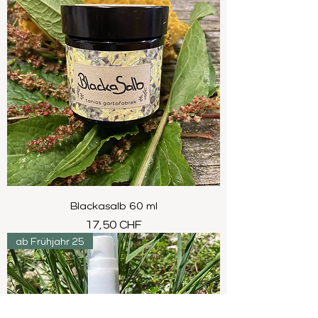
Blackasalb 60 ml
Preis
17,50 CHF
ab Frühjahr 25