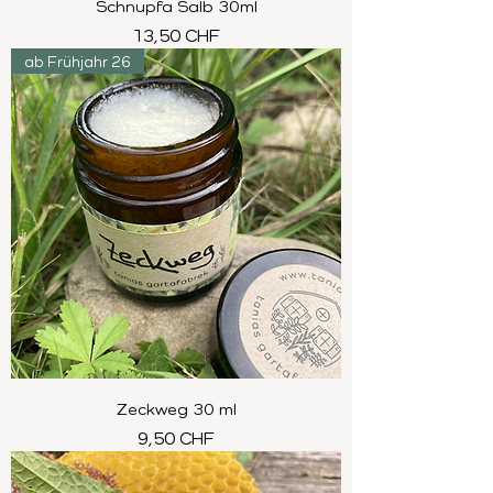
Schnupfa Salb 30ml
Preis
13,50 CHF
ab Frühjahr 26
Zeckweg 30 ml
Preis
9,50 CHF