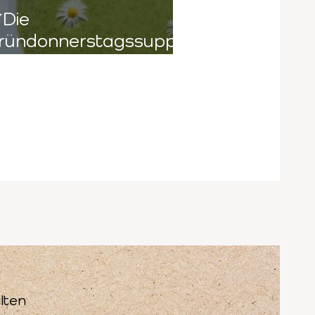
Die
ründonnerstagssuppe
 uraltes Kräuterwissen
ür neue Frühlingskraft
lten