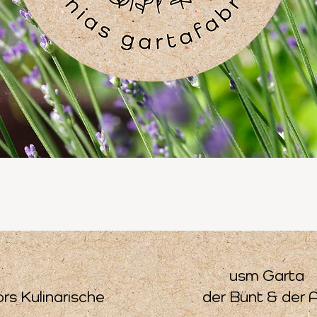
usm Garta
örs Kulinarische
der Bünt & der A