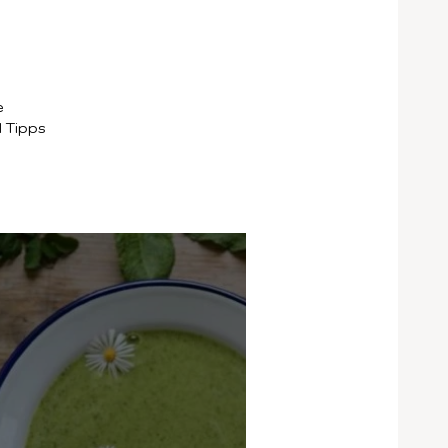
e
d Tipps