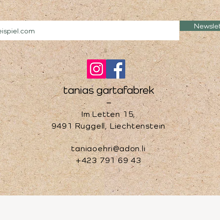
Newsle
tanias gartafabrek
–
Im Letten 15,
9491 Ruggell, Liechtenstein
taniaoehri@adon.li
+423 791 69 43