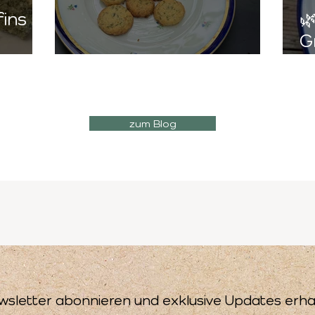
ins

G
Gundermann - Sablés
–
f
zum Blog
wsletter abonnieren und exklusive Updates erha