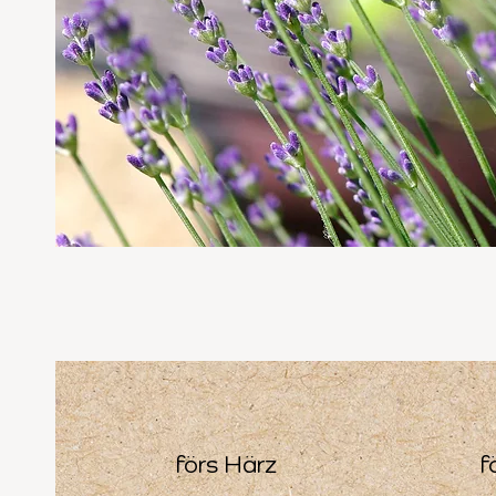
förs Härz
f