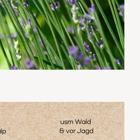
usm Wald
& vor Jagd
lp