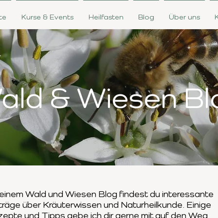
te
Kurse & Events
Heilfasten
Blog
Über uns
ald & Wiesen Bl
einem Wald und Wiesen Blog findest du interessante
träge
über Kräuterwissen und Naturheilkunde. Einige
zepte und Tipps
gebe ich dir gerne mit auf den Weg.