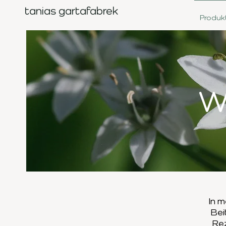
tanias gartafabrek
Produk
W
In m
Bei
Re