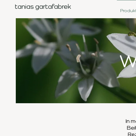
tanias gartafabrek
Produk
W
In m
Bei
Re