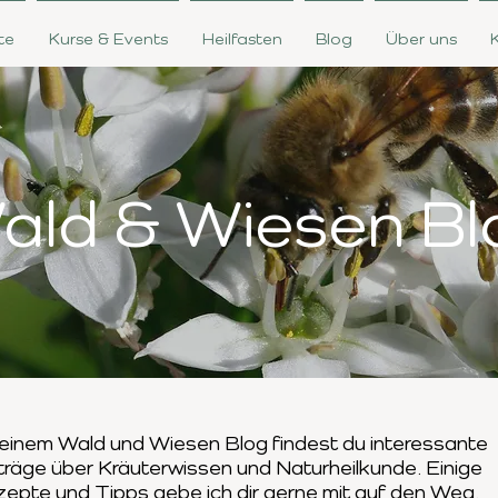
te
Kurse & Events
Heilfasten
Blog
Über uns
ald & Wiesen Bl
einem Wald und Wiesen Blog findest du interessante
träge
über Kräuterwissen und Naturheilkunde. Einige
zepte und Tipps
gebe ich dir gerne mit auf den Weg.