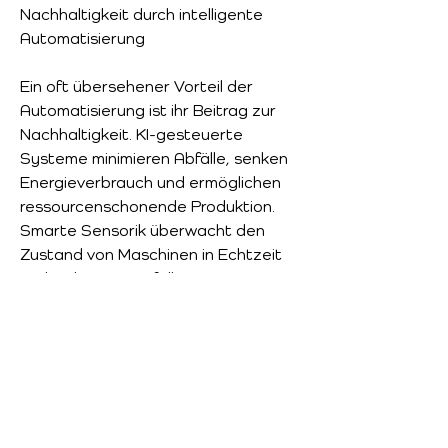
Nachhaltigkeit durch intelligente 
Automatisierung
Ein oft übersehener Vorteil der 
Automatisierung ist ihr Beitrag zur 
Nachhaltigkeit. KI-gesteuerte 
Systeme minimieren Abfälle, senken 
Energieverbrauch und ermöglichen 
ressourcenschonende Produktion. 
Smarte Sensorik überwacht den 
Zustand von Maschinen in Echtzeit 
und reduziert Ausfallzeiten. So 
entsteht eine nachhaltige, effiziente 
und zukunftsorientierte Industrie, die 
sowohl ökonomisch als auch 
ökologisch überzeugt.
0
0
4