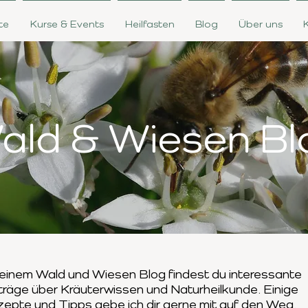
te
Kurse & Events
Heilfasten
Blog
Über uns
ald & Wiesen Bl
einem Wald und Wiesen Blog findest du interessante
träge
über Kräuterwissen und Naturheilkunde. Einige
zepte und Tipps
gebe ich dir gerne mit auf den Weg.