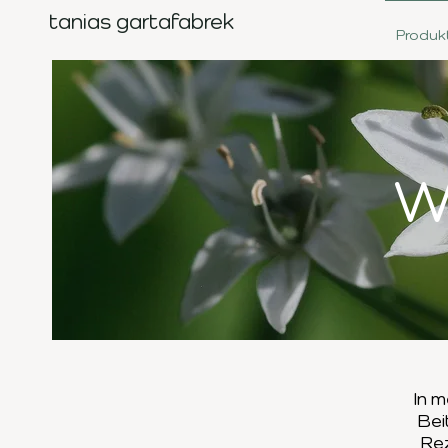
tanias gartafabrek
Produk
W
In m
Bei
Re