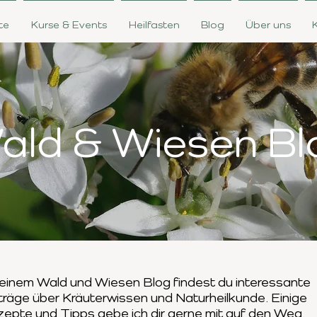
te
Kurse & Events
Heilfasten
Blog
Über uns
ald & Wiesen Bl
einem Wald und Wiesen Blog findest du interessante
träge
über Kräuterwissen und Naturheilkunde. Einige
zepte und Tipps
gebe ich dir gerne mit auf den Weg.