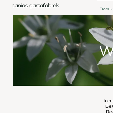
tanias gartafabrek
Produk
W
In m
Bei
Re