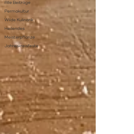
Alle Beiträge
Permakultur
Wilde Kulinarik
Heilendes
Meisterpflanze
Jahreskreisfeste