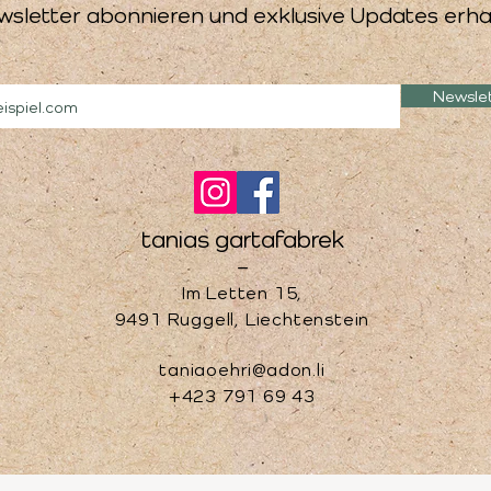
wsletter abonnieren und exklusive Updates erha
Newsle
tanias gartafabrek
–
Im Letten 15,
9491 Ruggell, Liechtenstein
taniaoehri@adon.li
+423 791 69 43