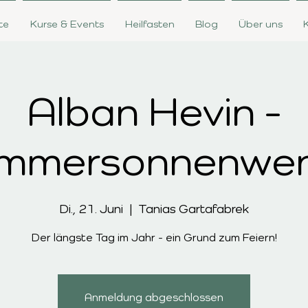
te
Kurse & Events
Heilfasten
Blog
Über uns
Alban Hevin -
mmersonnenwe
Di., 21. Juni
  |  
Tanias Gartafabrek
Der längste Tag im Jahr - ein Grund zum Feiern!
Anmeldung abgeschlossen