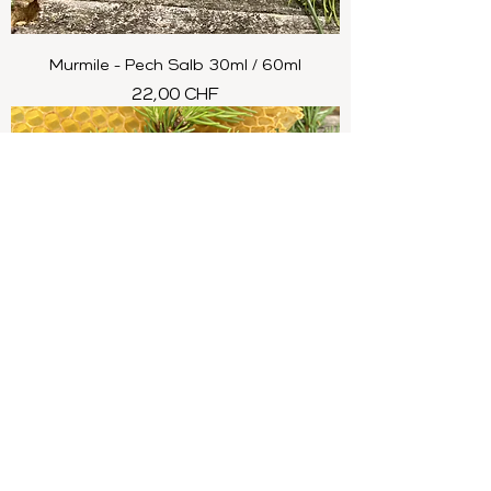
Murmile - Pech Salb 30ml / 60ml
Preis
22,00 CHF
Pech-Salb 30 ml (Harz-Salb)