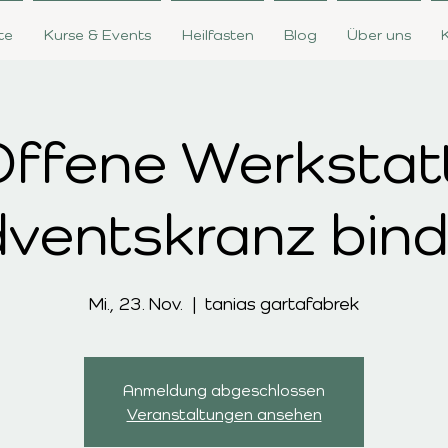
te
Kurse & Events
Heilfasten
Blog
Über uns
ffene Werkstat
ventskranz bin
Mi., 23. Nov.
  |  
tanias gartafabrek
Anmeldung abgeschlossen
Veranstaltungen ansehen