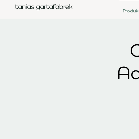
tanias gartafabrek
Produk
O
Ad