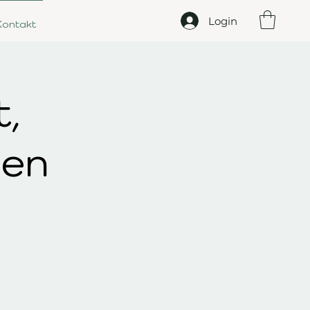
Login
Kontakt
t,
den