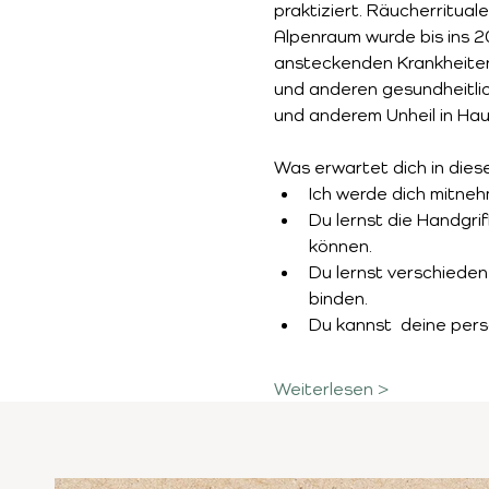
praktiziert. Räucherritual
Alpenraum wurde bis ins 2
ansteckenden Krankheiten
und anderen gesundheitli
und anderem Unheil in Hau
Was erwartet dich in dies
Ich werde dich mitneh
Du lernst die Handgri
können.
Du lernst verschieden
binden.
Du kannst  deine per
Weiterlesen >