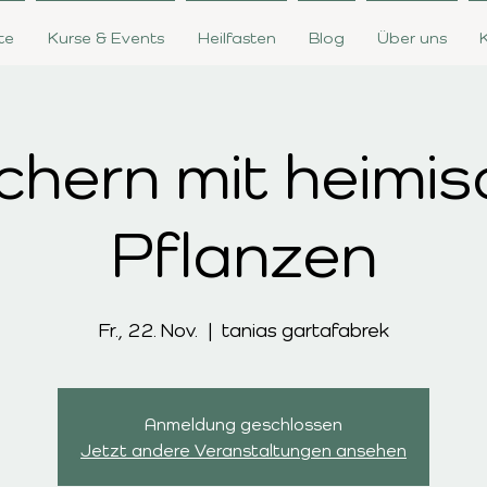
te
Kurse & Events
Heilfasten
Blog
Über uns
hern mit heimi
Pflanzen
Fr., 22. Nov.
  |  
tanias gartafabrek
Anmeldung geschlossen
Jetzt andere Veranstaltungen ansehen