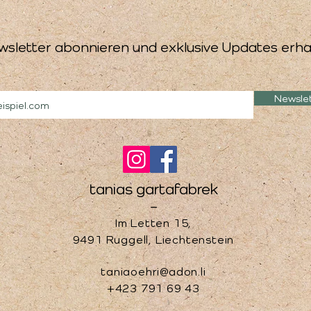
wsletter abonnieren und exklusive Updates erha
Newsle
tanias gartafabrek
–
Im Letten 15,
9491 Ruggell, Liechtenstein
taniaoehri@adon.li
+423 791 69 43