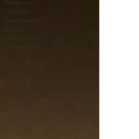
Alle Beiträge
Permakultur
Wilde Kulinarik
Heilendes
Meisterpflanze
Jahreskreisfeste