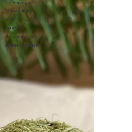
Alle Beiträge
Permakultur
Wilde Kulinarik
Heilendes
Meisterpflanze
Jahreskreisfeste