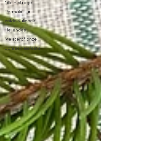
Alle Beiträge
Permakultur
Wilde Kulinarik
Heilendes
Meisterpflanze
Jahreskreisfeste