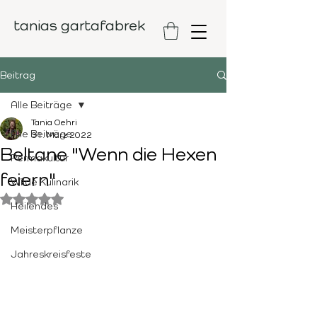
tanias gartafabrek
Beitrag
Alle Beiträge
Tania Oehri
Alle Beiträge
31. März 2022
Beltane "Wenn die Hexen
Permakultur
feiern"
Wilde Kulinarik
Mit NaN von 5 Sternen bewertet.
Heilendes
Meisterpflanze
Jahreskreisfeste